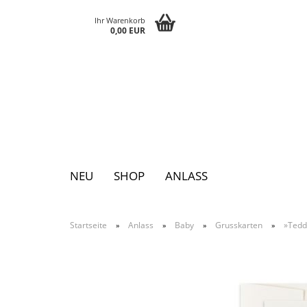
Ihr Warenkorb
0,00 EUR
NEU
SHOP
ANLASS
Startseite
Anlass
Baby
Grusskarten
»Tedd
»
»
»
»
Pins
Postkarten
Magnete
Keychains
Grusskarten
Notizblöcke
Tattoos
Sticker
Textilsticker
Eggs
Bags
Paperclutch