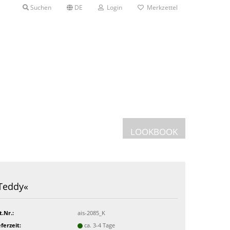
Suchen
DE
Login
Merkzettel
LOOKBOOK
Postkarten
Teddy«
Grusskarten
en mit Etui
t.Nr.:
ais-2085_K
eferzeit:
ca. 3-4 Tage