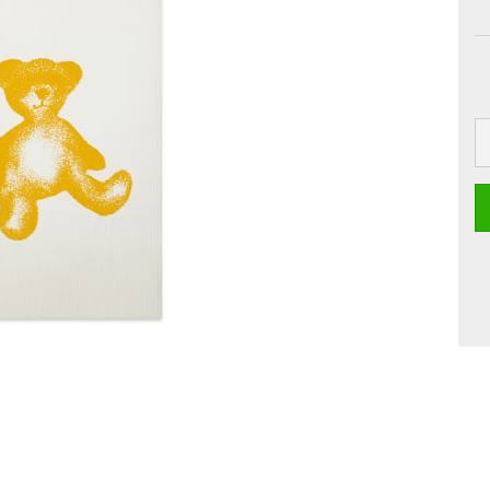
Boards
Craft
Pille
Postkarten
Dipster
Smoothie
Grusskarten
Girls
Jam
La Dolce Vita
Line Art
Miami
Neon-Gourmet
Oh Bavaria
Say it
Studio
Time Travel
Whiteline
Zoo