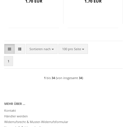
1,70 EUR
1,70 EUR
Sortieren nach
pro Seite
Sortieren nach
100 pro Seite
1
1
bis
34
(von insgesamt
34
)
MEHR ÜBER ...
Kontakt
Händler werden
Widerrufsrecht & Muster-Widerrufsformular