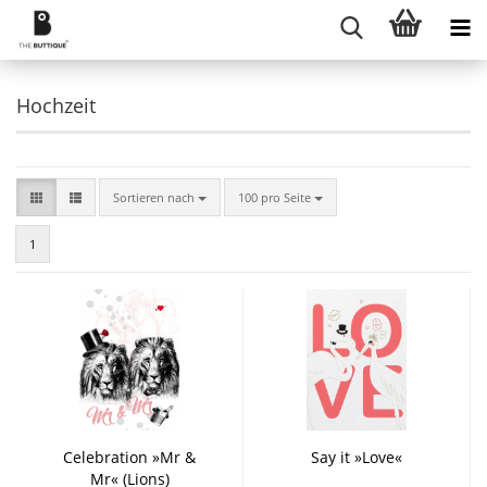
Hochzeit
Sortieren nach
pro Seite
Sortieren nach
100 pro Seite
1
Celebration »Mr &
Say it »Love«
Mr« (Lions)