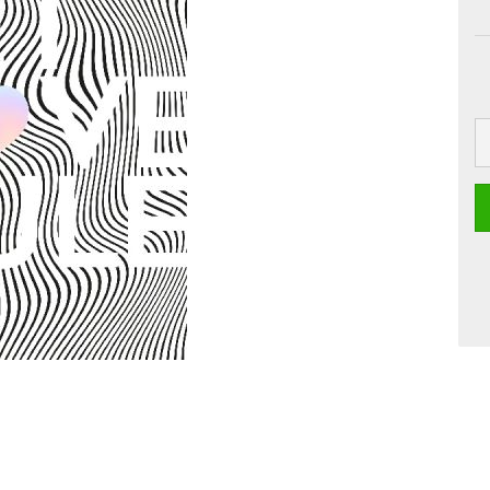
Boards
Craft
Pille
Postkarten
Dipster
Smoothie
Grusskarten
Girls
Jam
La Dolce Vita
Line Art
Miami
Neon-Gourmet
Oh Bavaria
Say it
Studio
Time Travel
Whiteline
Zoo