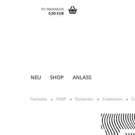
Ihr Warenkorb
0,00 EUR
NEU
SHOP
ANLASS
Startseite
SHOP
Postkarten
Celebration
Ce
»
»
»
»
Pins
Postkarten
Magnete
Keychains
Grusskarten
Notizblöcke
Tattoos
Sticker
Textilsticker
Eggs
Bags
Paperclutch