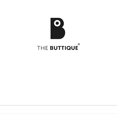
Postkarten
49
Postkarten
Art
Grusskarten
Bikini
Grusskarten
Feel
Bloom
Formidabel
Celebration
Gutscheinkart
CITY LOVE
Happy Times