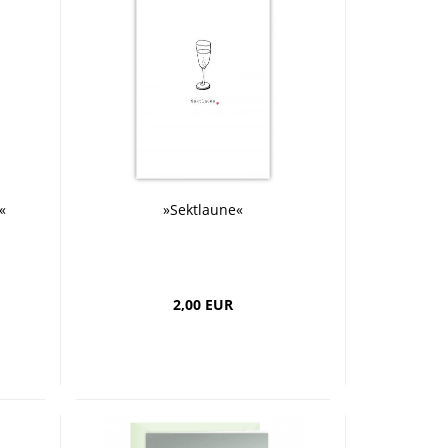
«
»Sektlaune«
2,00 EUR