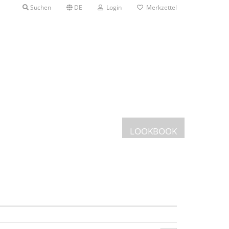
Suchen
DE
Login
Merkzettel
LOOKBOOK
Postkarten
Grusskarten
en mit Etui