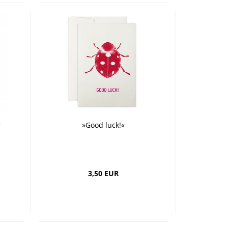
«
»Good luck!«
3,50 EUR