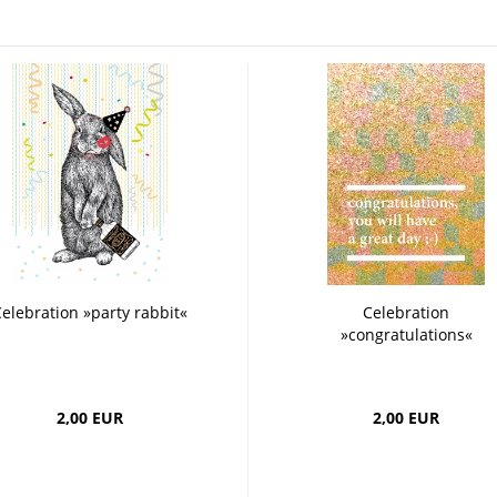
Boards
Craft
Pille
Postkarten
Dipster
Smoothie
Grusskarten
Girls
Jam
La Dolce Vita
Line Art
Miami
Neon-Gourmet
Oh Bavaria
Say it
Studio
Time Travel
Whiteline
Zoo
elebration »party rabbit«
Celebration
»congratulations«
2,00 EUR
2,00 EUR