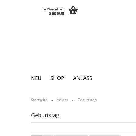
Ihr Warenkorb
0,00 EUR
NEU
SHOP
ANLASS
Startseite
Anlass
Geburtstag
»
»
Pins
Postkarten
Magnete
Keychains
Grusskarten
Notizblöcke
Geburtstag
Tattoos
Sticker
Textilsticker
Eggs
Bags
Paperclutch