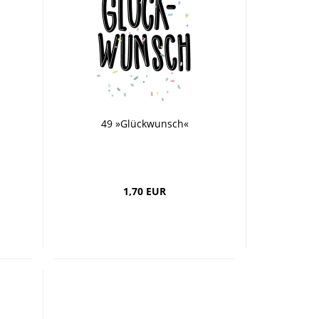
49 »Glückwunsch«
1,70 EUR