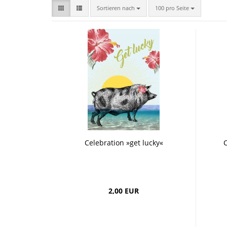
Bombastic 
Postkarten
Sortieren nach
pro Seite
Sortieren nach
100 pro Seite
Tassen
Grusskarten
Celebration »get lucky«
C
2,00 EUR