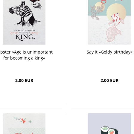
ipster »Age is unimportant
Say it »Goldy birthday«
for becoming a king«
2,00 EUR
2,00 EUR