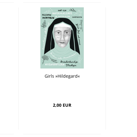
Girls »Hildegard«
2,00 EUR