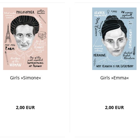
Girls »Simone«
Girls »Emma«
2,00 EUR
2,00 EUR