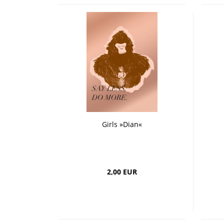
Girls »Dian«
2,00 EUR