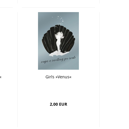
«
Girls »Venus«
2,00 EUR