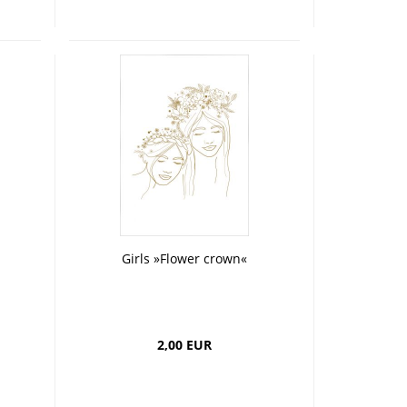
Girls »Flower crown«
2,00 EUR