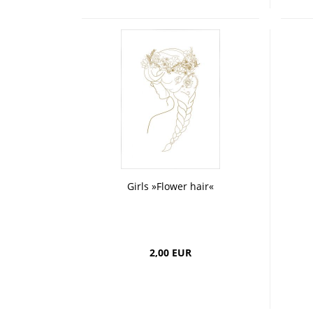
Girls »Flower hair«
2,00 EUR