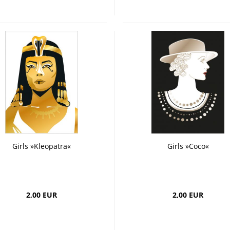
Girls »Kleopatra«
Girls »Coco«
2,00 EUR
2,00 EUR