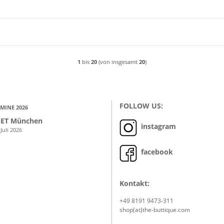
1
bis
20
(von insgesamt
20
)
FOLLOW US:
MINE 2026
ET München
instagram
 Juli 2026
facebook
Kontakt:
+49 8191 9473-311
shop(at)the-buttique.com