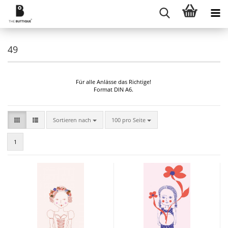
49
Für alle Anlässe das Richtige!
Format DIN A6.
Sortieren nach
pro Seite
Sortieren nach
100 pro Seite
1