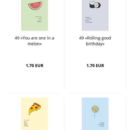
49 »You are one in a
49 »Rolling good
melon«
birthday«
1,70 EUR
1,70 EUR