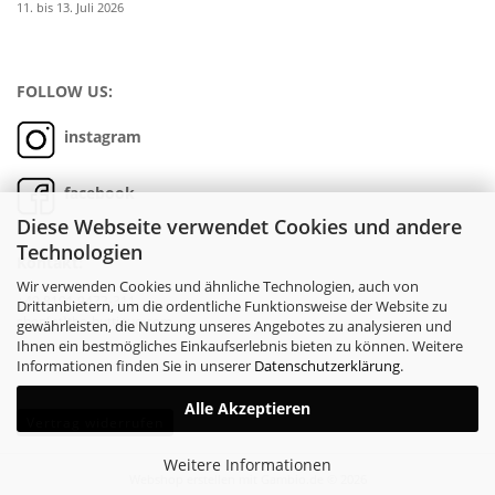
11. bis 13. Juli 2026
FOLLOW US:
instagram
facebook
Diese Webseite verwendet Cookies und andere
Technologien
Kontakt:
Wir verwenden Cookies und ähnliche Technologien, auch von
+49 8191 9473-311
Drittanbietern, um die ordentliche Funktionsweise der Website zu
shop(at)the-buttique.com
gewährleisten, die Nutzung unseres Angebotes zu analysieren und
Ihnen ein bestmögliches Einkaufserlebnis bieten zu können. Weitere
Informationen finden Sie in unserer
Datenschutzerklärung
.
Alle Akzeptieren
Vertrag widerrufen
Weitere Informationen
Webshop erstellen
mit Gambio.de © 2026