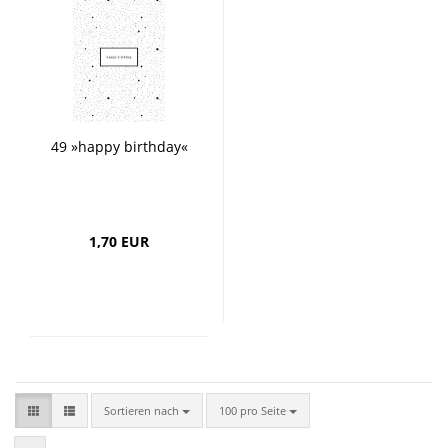
49 »happy birthday«
1,70 EUR
Sortieren nach
pro Seite
Sortieren nach
100 pro Seite