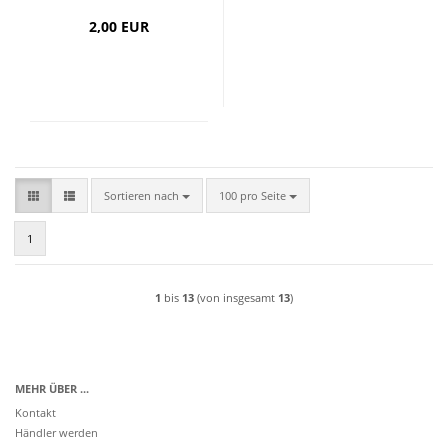
2,00 EUR
Sortieren nach
pro Seite
Sortieren nach
100 pro Seite
1
1
bis
13
(von insgesamt
13
)
MEHR ÜBER ...
Kontakt
Händler werden