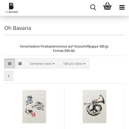
Oh Bavaria
Verschiedene Postkartenmotive auf Holzschliffpappe 580 gr.
Format DIN A6.
Sortieren nach
pro Seite
Sortieren nach
100 pro Seite
1