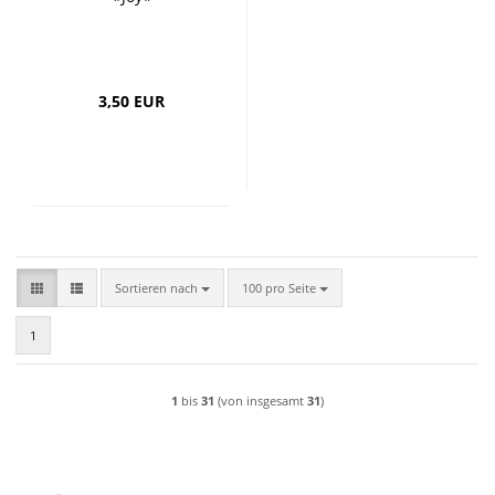
3,50 EUR
Sortieren nach
pro Seite
Sortieren nach
100 pro Seite
1
1
bis
31
(von insgesamt
31
)