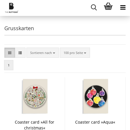
Grusskarten
Sortieren nach
pro Seite
Sortieren nach
100 pro Seite
1
Coaster card »All for
Coaster card »Aqua«
christmas«