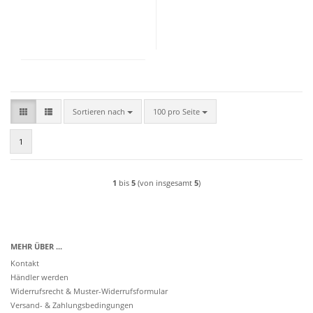
Sortieren nach
pro Seite
Sortieren nach
100 pro Seite
1
1
bis
5
(von insgesamt
5
)
MEHR ÜBER ...
Kontakt
Händler werden
Widerrufsrecht & Muster-Widerrufsformular
Versand- & Zahlungsbedingungen