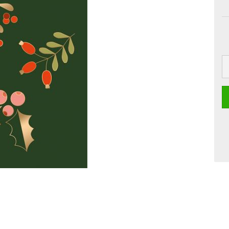
Boards
Craft
Pille
Postkarten
Dipster
Smoothie
Grusskarten
Girls
Jam
La Dolce Vita
Line Art
Miami
Neon-Gourmet
Oh Bavaria
Say it
Studio
Time Travel
Whiteline
Zoo