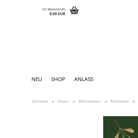
Ihr Warenkorb
0,00 EUR
NEU
SHOP
ANLASS
Startseite
Anlass
Weihnachten
Postkarten
»
»
»
»
Pins
Postkarten
Magnete
Keychains
Grusskarten
Notizblöcke
Tattoos
Sticker
Textilsticker
Eggs
Bags
Paperclutch