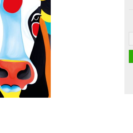
Boards
Craft
Pille
Postkarten
Dipster
Smoothie
Grusskarten
Girls
Jam
La Dolce Vita
Line Art
Miami
Neon-Gourmet
Oh Bavaria
Say it
Studio
Time Travel
Whiteline
Zoo