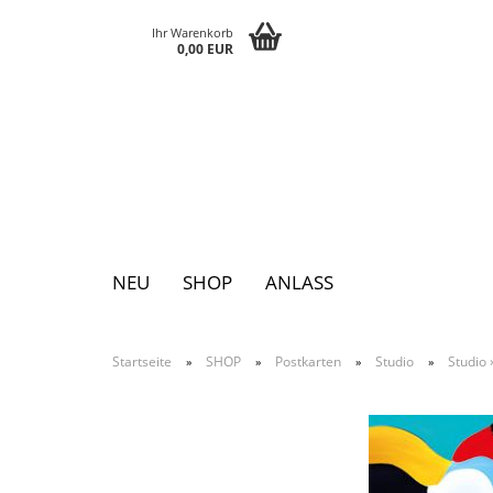
Ihr Warenkorb
0,00 EUR
NEU
SHOP
ANLASS
Startseite
SHOP
Postkarten
Studio
Studio
»
»
»
»
Pins
Postkarten
Magnete
Keychains
Grusskarten
Notizblöcke
Tattoos
Sticker
Textilsticker
Eggs
Bags
Paperclutch