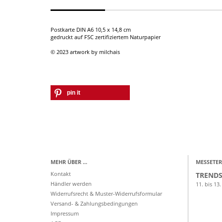
Postkarte DIN A6 10,5 x 14,8 cm
gedruckt auf FSC zertifiziertem Naturpapier
© 2023 artwork by milchais
pin it
MEHR ÜBER ...
MESSETER
Kontakt
TRENDS
Händler werden
11. bis 13.
Widerrufsrecht & Muster-Widerrufsformular
Versand- & Zahlungsbedingungen
Impressum