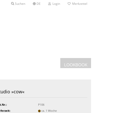
Suchen
DE
Login
Merkzettel
LOOKBOOK
Postkarten
tudio »cow«
Grusskarten
en mit Etui
t.Nr.:
P106
eferzeit:
ca. 1 Woche