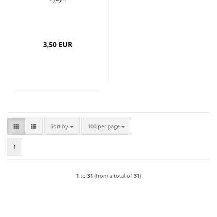
3,50 EUR
Sort by
per page
Sort by
100 per page
1
1
to
31
(from a total of
31
)