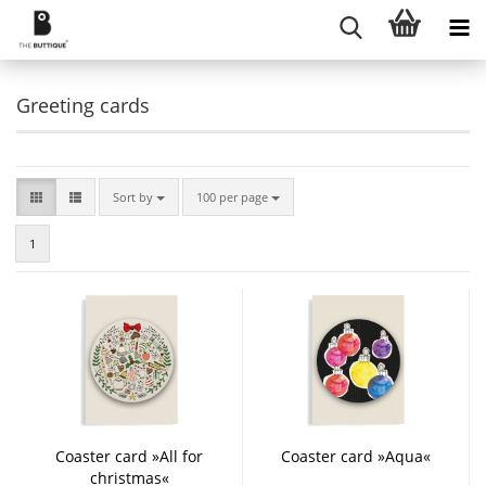
Greeting cards
Sort by
per page
Sort by
100 per page
1
Coaster card »All for
Coaster card »Aqua«
christmas«