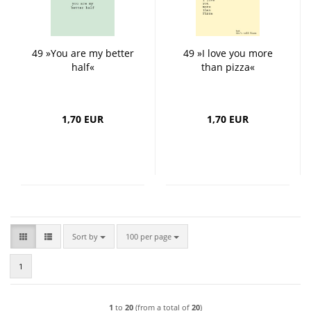
49 »You are my better
49 »I love you more
half«
than pizza«
1,70 EUR
1,70 EUR
Sort by
per page
Sort by
100 per page
1
1
to
20
(from a total of
20
)