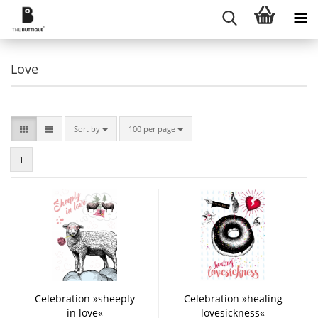
Love
Sort by
per page
Sort by
100 per page
1
Celebration »sheeply
Celebration »healing
in love«
lovesickness«